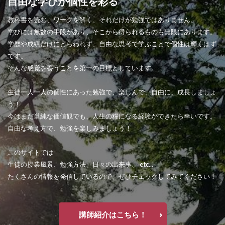
自由な学びが個性を彩る
教科書を読む、ワークを解く、それだけが勉強ではありません。
学びには無数の手段があり、そこから得られるものも無限にあります。
学歴や成績だけにとらわれず、自由な思考で学ぶことで個性は輝くはず
です。
そんな感覚を養うことを第一の目標としています。
生徒一人一人の個性にあった勉強で、楽しんで、自由に、成長しましょ
う！
今はまだ単純な価値観でも、人生の糧になる経験ができたら幸いです。
自由な考え方で、勉強を楽しみましょう！
このサイトでは
生徒の授業風景、勉強方法、日々の出来事、 etc...
たくさんの情報を発信しているので、ぜひチェックしてみてください！
講師紹介はこちら！