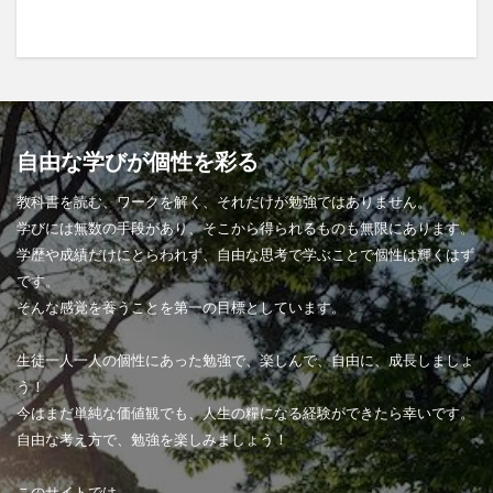
自由な学びが個性を彩る
教科書を読む、ワークを解く、それだけが勉強ではありません。
学びには無数の手段があり、そこから得られるものも無限にあります。
学歴や成績だけにとらわれず、自由な思考で学ぶことで個性は輝くはず
です。
そんな感覚を養うことを第一の目標としています。
生徒一人一人の個性にあった勉強で、楽しんで、自由に、成長しましょ
う！
今はまだ単純な価値観でも、人生の糧になる経験ができたら幸いです。
自由な考え方で、勉強を楽しみましょう！
このサイトでは