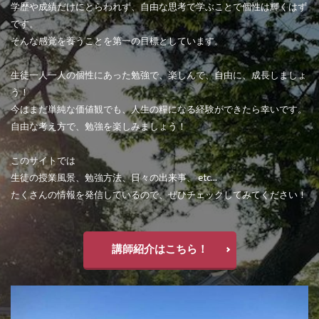
学歴や成績だけにとらわれず、自由な思考で学ぶことで個性は輝くはず
です。
そんな感覚を養うことを第一の目標としています。
生徒一人一人の個性にあった勉強で、楽しんで、自由に、成長しましょ
う！
今はまだ単純な価値観でも、人生の糧になる経験ができたら幸いです。
自由な考え方で、勉強を楽しみましょう！
このサイトでは
生徒の授業風景、勉強方法、日々の出来事、 etc...
たくさんの情報を発信しているので、ぜひチェックしてみてください！
講師紹介はこちら！