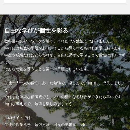
自由な学びが個性を彩る
教科書を読む、ワークを解く、それだけが勉強ではありません。
学びには無数の手段があり、そこから得られるものも無限にあります。
学歴や成績だけにとらわれず、自由な思考で学ぶことで個性は輝くはず
です。
そんな感覚を養うことを第一の目標としています。
生徒一人一人の個性にあった勉強で、楽しんで、自由に、成長しましょ
う！
今はまだ単純な価値観でも、人生の糧になる経験ができたら幸いです。
自由な考え方で、勉強を楽しみましょう！
このサイトでは
生徒の授業風景、勉強方法、日々の出来事、 etc...