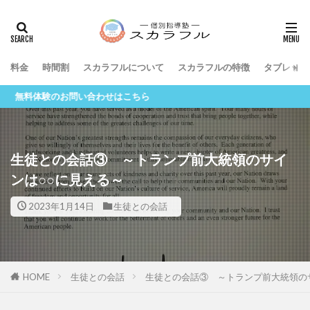
料金
時間割
スカラフルについて
スカラフルの特徴
タブレット
験のお問い合わせはこちら
生徒との会話③ ～トランプ前大統領のサイ
ンは○○に見える～
2023年1月14日
生徒との会話
HOME
生徒との会話
生徒との会話③ ～トランプ前大統領の