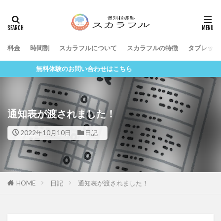
料金
時間割
スカラフルについて
スカラフルの特徴
タブレット
無料体験のお問い合わせはこちら
通知表が渡されました！
2022年10月10日
日記
HOME
日記
通知表が渡されました！