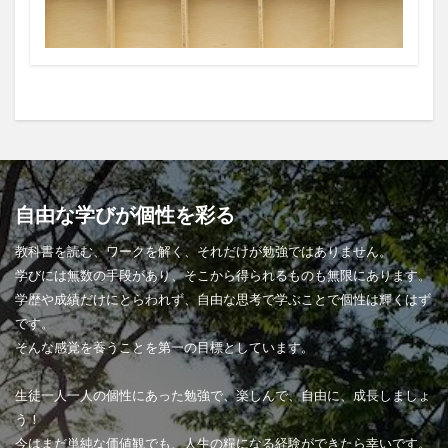
自由な学びが個性を彩る
教科書を読む、ワークを解く、それだけが勉強ではありません。
学びには無数の手段があり、そこから得られるものも無限にあります。
学歴や成績だけにとらわれず、自由な思考で学ぶことで個性は輝くはず
です。
そんな感覚を養うことを第一の目標としています。
生徒一人一人の個性にあった勉強で、楽しんで、自由に、成長しましょ
う！
今はまだ単純な価値観でも、人生の糧になる経験ができたら幸いです。