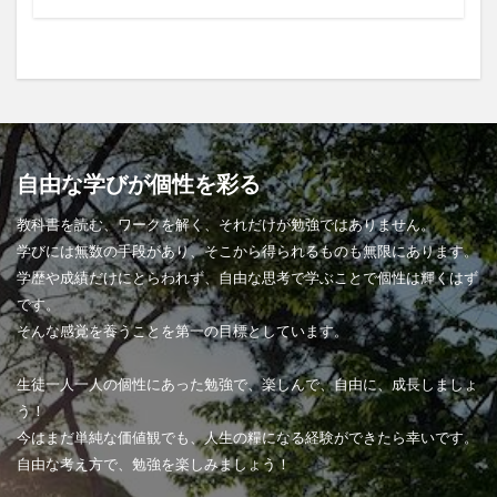
自由な学びが個性を彩る
教科書を読む、ワークを解く、それだけが勉強ではありません。
学びには無数の手段があり、そこから得られるものも無限にあります。
学歴や成績だけにとらわれず、自由な思考で学ぶことで個性は輝くはず
です。
そんな感覚を養うことを第一の目標としています。
生徒一人一人の個性にあった勉強で、楽しんで、自由に、成長しましょ
う！
今はまだ単純な価値観でも、人生の糧になる経験ができたら幸いです。
自由な考え方で、勉強を楽しみましょう！