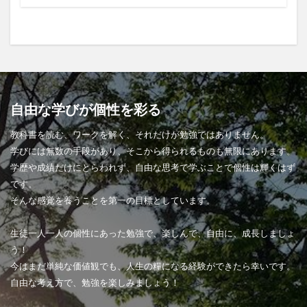
自由な学びが個性を彩る
教科書を読む、ワークを解く、それだけが勉強ではありません。
学びには無数の手段があり、そこから得られるものも無限にあります。
学歴や成績だけにとらわれず、自由な思考で学ぶことで個性は輝くはず
です。
そんな感覚を養うことを第一の目標としています。
生徒一人一人の個性にあった勉強で、楽しんで、自由に、成長しましょ
う！
今はまだ単純な価値観でも、人生の糧になる経験ができたら幸いです。
自由な考え方で、勉強を楽しみましょう！